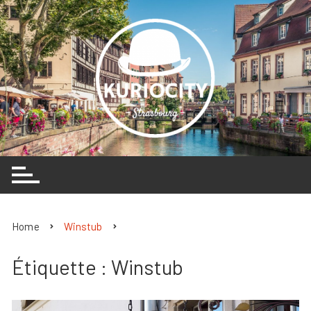
Skip
to
content
Home
Winstub
Étiquette :
Winstub