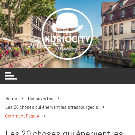
Skip
to
content
Home
Découvertes
Les 20 choses qui énervent les strasbourgeois
Comment Page 4
Les 20 choses qui énervent les