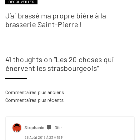
DÉCOUVERTES
J’ai brassé ma propre bière à la
brasserie Saint-Pierre !
41 thoughts on “
Les 20 choses qui
énervent les strasbourgeois
”
Navigation
Commentaires plus anciens
Commentaires plus récents
dans
les
commentaires
Stephanie
Dit :
28 Août 2015 À 23 H 19 Min