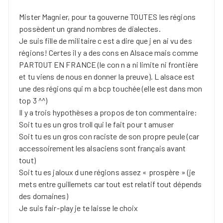
Mister Magnier, pour ta gouverne TOUTES les régions
possèdent un grand nombres de dialectes.
Je suis fille de militaire c est a dire que j en ai vu des
régions! Certes il y a des cons en Alsace mais comme
PARTOUT EN FRANCE (le con n a ni limite ni frontière
et tu viens de nous en donner la preuve). L alsace est
une des régions qui m a bcp touchée (elle est dans mon
top 3 ^^)
Il y a trois hypothèses a propos de ton commentaire:
Soit tu es un gros troll qui le fait pour t amuser
Soit tu es un gros con raciste de son propre peule (car
accessoirement les alsaciens sont français avant
tout)
Soit tu es jaloux d une régions assez « prospère » (je
mets entre guillemets car tout est relatif tout dépends
des domaines)
Je suis fair-play je te laisse le choix