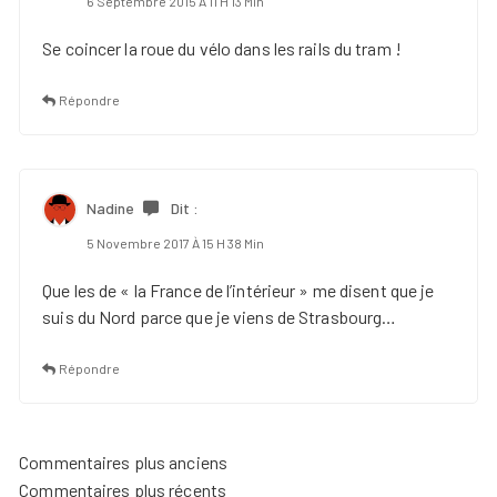
6 Septembre 2015 À 11 H 13 Min
Se coincer la roue du vélo dans les rails du tram !
Répondre
Nadine
Dit :
5 Novembre 2017 À 15 H 38 Min
Que les de « la France de l’intérieur » me disent que je
suis du Nord parce que je viens de Strasbourg…
Répondre
Navigation
Commentaires plus anciens
Commentaires plus récents