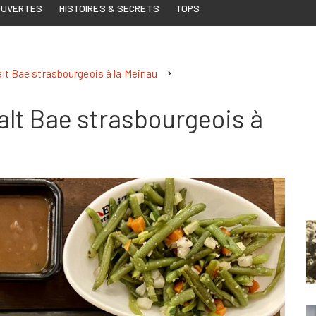
OUVERTES
HISTOIRES & SECRETS
TOPS
alt Bae strasbourgeois à la Meinau
Salt Bae strasbourgeois à