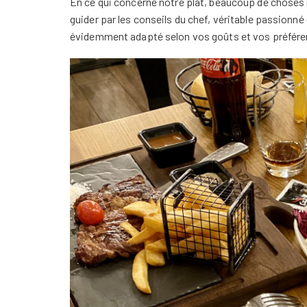
En ce qui concerne notre plat, beaucoup de choses 
guider par les conseils du chef, véritable passionné
évidemment adapté selon vos goûts et vos préférenc