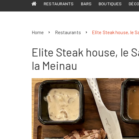
RESTAURANTS
BARS
BOUTIQUES
DÉC
Home
Restaurants
Elite Steak house, le S
Elite Steak house, le 
la Meinau