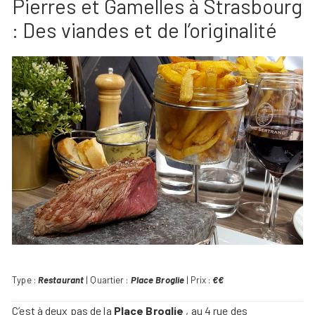
Pierres et Gamelles à Strasbourg
: Des viandes et de l’originalité
Type :
Restaurant
| Quartier :
Place Broglie
| Prix :
€€
C’est à deux pas de la
Place Broglie
, au 4 rue des