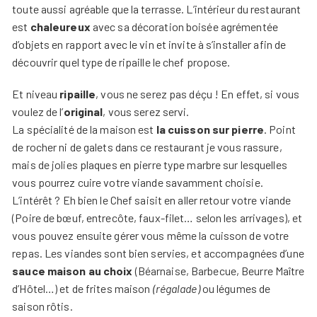
toute aussi agréable que la terrasse. L’intérieur du restaurant
est
chaleureux
avec sa décoration boisée agrémentée
d’objets en rapport avec le vin et invite à s’installer afin de
découvrir quel type de ripaille le chef propose.
Et niveau
ripaille
, vous ne serez pas déçu ! En effet, si vous
voulez de l’
original
, vous serez servi.
La spécialité de la maison est
la cuisson sur pierre
. Point
de rocher ni de galets dans ce restaurant je vous rassure,
mais de jolies plaques en pierre type marbre sur lesquelles
vous pourrez cuire votre viande savamment choisie.
L’intérêt ? Eh bien le Chef saisit en aller retour votre viande
(Poire de bœuf, entrecôte, faux-filet… selon les arrivages), et
vous pouvez ensuite gérer vous même la cuisson de votre
repas. Les viandes sont bien servies, et accompagnées d’une
sauce maison au choix
(Béarnaise, Barbecue, Beurre Maître
d’Hôtel…) et de frites maison
(régalade)
ou légumes de
saison rôtis.