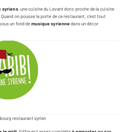
ts
syriens
, une cuisine du Levant donc proche de la cuisine
. Quand on pousse la porte de ce restaurant, c’est tout
 sous un fond de
musique syrienne
dans un décor
 le midi
, l’offre est assez complète
à emporter ou sur