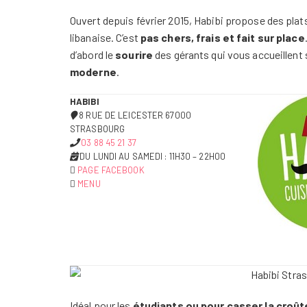
Ouvert depuis février 2015, Habibi propose des pla
libanaise. C’est
pas chers, frais et fait sur place
d’abord le
sourire
des gérants qui vous accueillent
moderne
.
HABIBI
8 RUE DE LEICESTER 67000
STRASBOURG
03 88 45 21 37
DU LUNDI AU SAMEDI : 11H30 – 22H00
PAGE FACEBOOK
MENU
Idéal pour les
étudiants ou pour casser la croûte