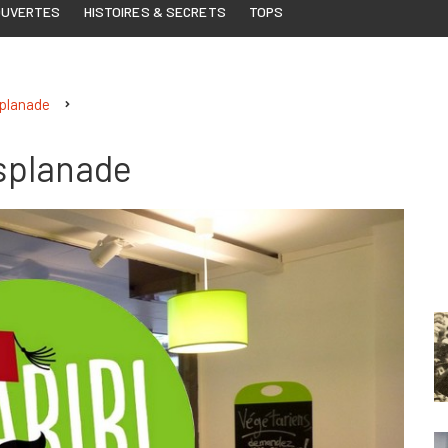
OUVERTES
HISTOIRES & SECRETS
TOPS
splanade
Esplanade