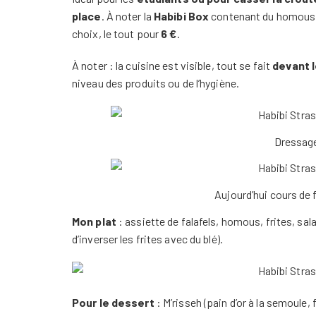
place
. À noter la
Habibi Box
contenant du homous, d
choix, le tout pour
6 €
.
À noter : la cuisine est visible, tout se fait
devant l
niveau des produits ou de l’hygiène.
Dressage
Aujourd’hui cours de 
Mon plat
: assiette de falafels, homous, frites, sal
d’inverser les frites avec du blé).
Pour le dessert
: M’risseh (pain d’or à la semoule, 