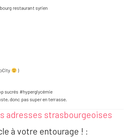
ioCity
)
rop sucrés #hyperglycémie
uste, donc pas super en terrasse.
es adresses strasbourgeoises
le à votre entourage ! :