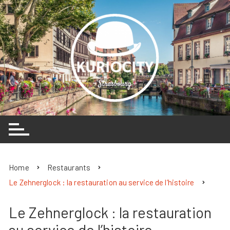
Skip
to
content
Home
Restaurants
Le Zehnerglock : la restauration au service de l’histoire
Le Zehnerglock : la restauration
au service de l’histoire