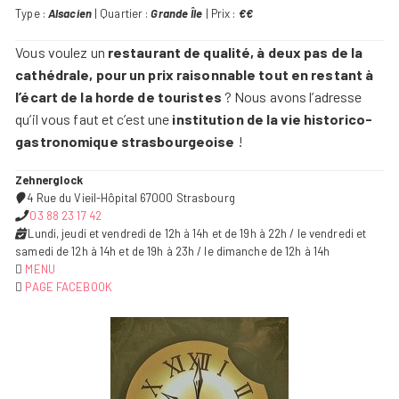
Type :
Alsacien
| Quartier :
Grande Île
| Prix :
€€
Vous voulez un
restaurant de qualité, à deux pas de la
cathédrale, pour un prix raisonnable tout en restant à
l’écart de la horde de touristes
? Nous avons l’adresse
qu’il vous faut et c’est une
institution de la vie historico-
gastronomique strasbourgeoise
!
Zehnerglock
4 Rue du Vieil-Hôpital 67000 Strasbourg
03 88 23 17 42
Lundi, jeudi et vendredi de 12h à 14h et de 19h à 22h / le vendredi et
samedi de 12h à 14h et de 19h à 23h / le dimanche de 12h à 14h
MENU
PAGE FACEBOOK