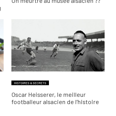
Un meurtre au musée alsacien ??
g
HISTOIRES & SECRETS
Oscar Heisserer, le meilleur
footballeur alsacien de l’histoire