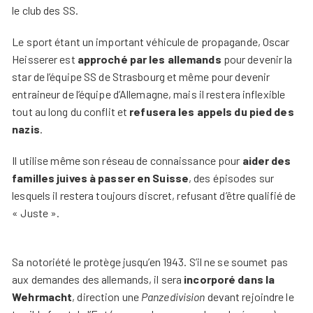
le club des SS.
Le sport étant un important véhicule de propagande, Oscar
Heisserer est
approché par les allemands
pour devenir la
star de l’équipe SS de Strasbourg et même pour devenir
entraineur de l’équipe d’Allemagne, mais il restera inflexible
tout au long du conflit et
refusera les appels du pied des
nazis
.
Il utilise même son réseau de connaissance pour
aider des
familles juives à passer en Suisse
, des épisodes sur
lesquels il restera toujours discret, refusant d’être qualifié de
« Juste ».
Sa notoriété le protège jusqu’en 1943. S’il ne se soumet pas
aux demandes des allemands, il sera
incorporé dans la
Wehrmacht
, direction une
Panzedivision
devant rejoindre le