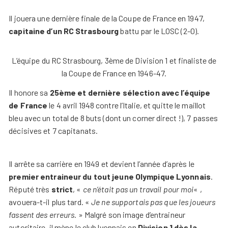
Il jouera une dernière finale de la Coupe de France en 1947,
capitaine d’un RC Strasbourg
battu par le LOSC (2-0).
L’équipe du RC Strasbourg, 3ème de Division 1 et finaliste de
la Coupe de France en 1946-47.
Il honore sa
25ème et dernière sélection avec l’équipe
de France
le 4 avril 1948 contre l’Italie, et quitte le maillot
bleu avec un total de 8 buts (dont un corner direct !), 7 passes
décisives et 7 capitanats.
Il arrête sa carrière en 1949 et devient l’année d’après le
premier entraineur du tout jeune Olympique Lyonnais
.
Réputé très
strict
, «
ce n’était pas un travail pour moi
« ,
avouera-t-il plus tard. «
Je ne supportais pas que les joueurs
fassent des erreurs
. » Malgré son image d’entraineur
autoritaire, il mène le club lyonnais en
Division 1 dès la