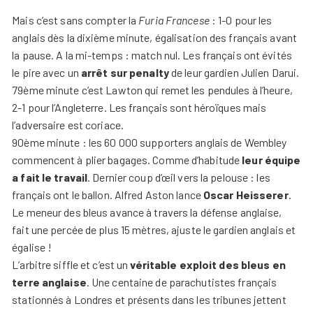
Mais c’est sans compter la
Furia Francese
: 1-0 pour les
anglais dès la dixième minute, égalisation des français avant
la pause. A la mi-temps : match nul. Les français ont évités
le pire avec un
arrêt sur penalty
de leur gardien Julien Darui.
79ème minute c’est Lawton qui remet les pendules à l’heure,
2-1 pour l’Angleterre. Les français sont héroïques mais
l’adversaire est coriace.
90ème minute : les 60 000 supporters anglais de Wembley
commencent à plier bagages. Comme d’habitude
leur équipe
a fait le travail
. Dernier coup d’œil vers la pelouse : les
français ont le ballon. Alfred Aston lance
Oscar Heisserer
.
Le meneur des bleus avance à travers la défense anglaise,
fait une percée de plus 15 mètres, ajuste le gardien anglais et
égalise !
L’arbitre siffle et c’est un
véritable exploit des bleus en
terre anglaise
. Une centaine de parachutistes français
stationnés à Londres et présents dans les tribunes jettent