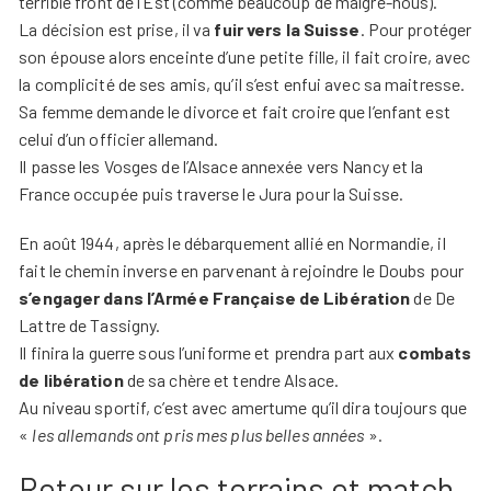
terrible front de l’Est (comme beaucoup de malgré-nous).
La décision est prise, il va
fuir vers la Suisse
. Pour protéger
son épouse alors enceinte d’une petite fille, il fait croire, avec
la complicité de ses amis, qu’il s’est enfui avec sa maitresse.
Sa femme demande le divorce et fait croire que l’enfant est
celui d’un officier allemand.
Il passe les Vosges de l’Alsace annexée vers Nancy et la
France occupée puis traverse le Jura pour la Suisse.
En août 1944, après le débarquement allié en Normandie, il
fait le chemin inverse en parvenant à rejoindre le Doubs pour
s’engager dans l’Armée Française de Libération
de De
Lattre de Tassigny.
Il finira la guerre sous l’uniforme et prendra part aux
combats
de libération
de sa chère et tendre Alsace.
Au niveau sportif, c’est avec amertume qu’il dira toujours que
«
les allemands ont pris mes plus belles années
».
Retour sur les terrains et match