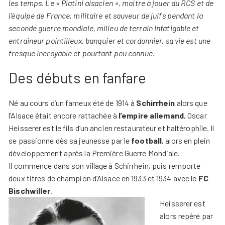
les temps. Le « Platini alsacien », maitre à jouer du RCS et de
l’équipe de France, militaire et sauveur de juifs pendant la
seconde guerre mondiale, milieu de terrain infatigable et
entraineur pointilleux, banquier et cordonnier, sa vie est une
fresque incroyable et pourtant peu connue.
Des débuts en fanfare
Né au cours d’un fameux été de 1914 à
Schirrhein
alors que
l’Alsace était encore rattachée à
l’empire allemand
, Oscar
Heisserer est le fils d’un ancien restaurateur et haltérophile. Il
se passionne dès sa jeunesse par le
football
, alors en plein
développement après la Première Guerre Mondiale.
Il commence dans son village à Schirrhein, puis remporte
deux titres de champion d’Alsace en 1933 et 1934 avec le
FC
Bischwiller
.
Heisserer est
alors repéré par