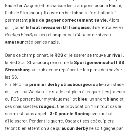
Gauleiter Wagner) et rechausse les crampons pour le Racing
Club de Strasbourg. Il ouvre un bar tabac, le football ne lui
permettant
plus de gagner correctement sa vie.
Alors
qu’il jouait le
haut niveau en D1 française
, il se retrouve en
Gauliga Elsaß
, un néo championnat d’Alsace de niveau
amateur
créé par les nazis.
Dans ce championnat, le
RCS
d’Heisserer se trouve un
rival
:
le Red Star Strasbourg renommé le
Sportgemeinschaft SS
Strassburg
, un club censé représenter les pires des nazis :
les SS.
Fin 1940, ce
premier derby strasbourgeois
à lieu au stade
du Tivoli au Wacken. Le stade est plein à craquer. Les joueurs
du RCS portent leur mythique maillot
bleu
, un short
blanc
et
des chaussettes
rouges
. Une provocation ? En tout cas le
score est sans appel :
3-0 pour le Racing
avec un but
d’Heisserer. Pendant la guerre, Oscar et ses coéquipiers
feront bien attention à ce qu’
aucun derby
ne soit gagné par