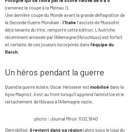
Pologne qui se finira par le score fleuve de 6 à 5
(ramenez la coupe à la Meinau !).
Une dernière coupe du Monde avant la grande déflagration de
la Seconde Guerre Mondiale :
l’Italie
fasciste de Mussolini
déjà tenante du titre, remporte cette édition. L’Autriche
récemment annexée par l’Allemagne (l’Anschluss) est forfait
et certains de ces joueurs incorporés dans
l’équipe du
Reich
.
Un héros pendant la guerre
Quand la guerre éclate, Oscar Heisserer est
mobilisé
dans la
ligne Maginot. Il est au front lorsqu’il apprend l’armistice et le
rattachement de l’Alsace à l’Allemagne nazie.
photo : Journal Miroir 11.02.1940
Démobilisé,
il revient dans sa région
(alors sous le joug du