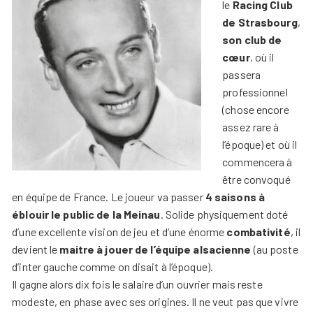
le
Racing Club
de Strasbourg
,
son club de
cœur
, où il
passera
professionnel
(chose encore
assez rare à
l’époque) et où il
commencera à
être convoqué
en équipe de France. Le joueur va passer
4 saisons à
éblouir le public de la Meinau
. Solide physiquement doté
d’une excellente vision de jeu et d’une énorme
combativité
, il
devient le
maitre à jouer de l’équipe alsacienne
(au poste
d’inter gauche comme on disait à l’époque).
Il gagne alors dix fois le salaire d’un ouvrier mais reste
modeste, en phase avec ses origines. Il ne veut pas que vivre