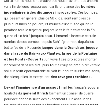
Cette nuit ils nous ont prouvé que nous n’avions pas encore
vu la fin de leurs ressources, car ils ont lancé des
bombes
incendiaires à des distances incroyables
. Ces bombes,
qui pèsent en général plus de 50 kilos, sont remplies de
plusieurs kilos de poudre, et munies d’une fusée qui brûle
pendant tout le trajet du projectile et le fait éclater à la fin
quand elle a brûlé jusqu’au bout. L’ennemi a lancé un certain
nombre de ces bombes depuis Schiltigheim ou depuis les
batteries de la Rotonde
jusque dans la Grand’rue, jusque
dans la rue du Bain-aux-Plantes, la rue de la Fontaine
et les Ponts-Couverts
. On voyait ces projectiles monter
lentement dans les airs, puis tout à coup se précipiter vers le
sol ; un bruit épouvantable suivait leur chute sur les maisons,
dans lesquelles ils exerçaient
des ravages terribles
« .
Devant
l’imminence d’un assaut final
, les français sous la
houlette du
général Uhrich
forment un conseil de guerre
pour décider de la suite des évènements. Un assaut des
troupes allemandes par les brèches conduirait à
un combat