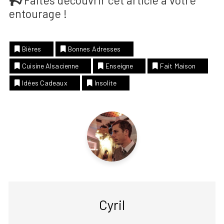
Faites découvrir cet article à votre
entourage !
Bières
Bonnes Adresses
Cuisine Alsacienne
Enseigne
Fait Maison
Idées Cadeaux
Insolite
Cyril