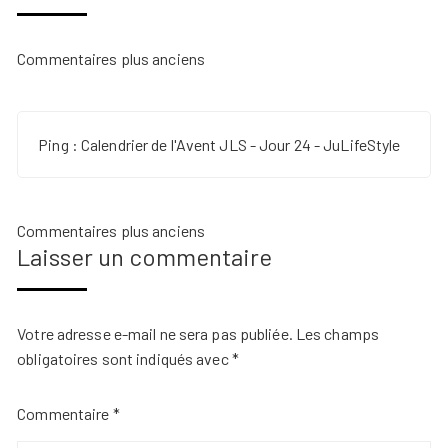
Navigation
Commentaires plus anciens
dans
les
Ping :
Calendrier de l'Avent JLS - Jour 24 - JuLifeStyle
commentaires
Navigation
Commentaires plus anciens
Laisser un commentaire
dans
les
commentaires
Votre adresse e-mail ne sera pas publiée.
Les champs
obligatoires sont indiqués avec
*
Commentaire
*