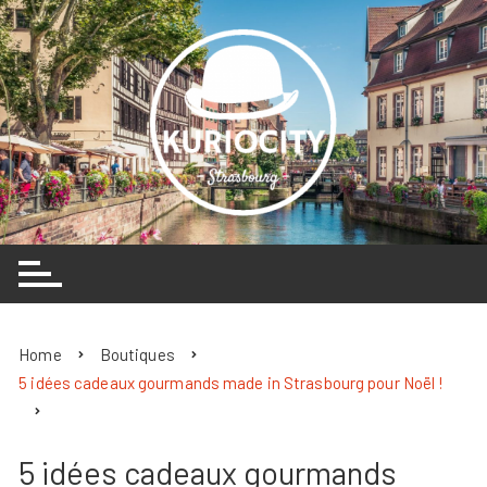
Skip
to
content
Home
Boutiques
5 idées cadeaux gourmands made in Strasbourg pour Noël !
5 idées cadeaux gourmands