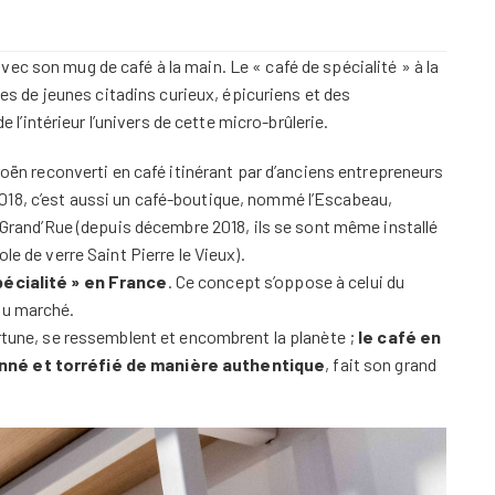
ec son mug de café à la main. Le « café de spécialité » à la
de jeunes citadins curieux, épicuriens et des
intérieur l’univers de cette micro-brûlerie.
troën reconverti en café itinérant par d’anciens entrepreneurs
018, c’est aussi un café-boutique, nommé l’Escabeau,
à Grand’Rue (depuis décembre 2018, ils se sont même installé
le de verre Saint Pierre le Vieux).
pécialité » en France
. Ce concept s’oppose à celui du
du marché.
ortune, se ressemblent et encombrent la planète ;
le café en
onné et torréfié de manière authentique
, fait son grand