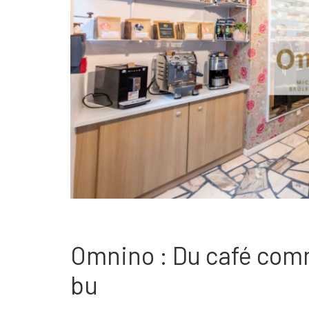
Omnino : Du café comm
bu