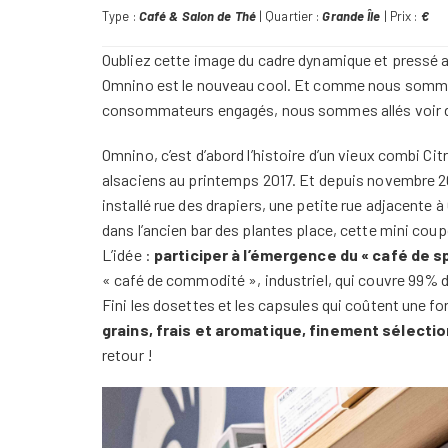
Type :
Café & Salon de Thé
| Quartier :
Grande Île
| Prix :
€
Oubliez cette image du cadre dynamique et pressé av
Omnino est le nouveau cool. Et comme nous sommes 
consommateurs engagés, nous sommes allés voir de l’
Omnino, c’est d’abord l’histoire d’un vieux combi Ci
alsaciens au printemps 2017. Et depuis novembre 2
installé rue des drapiers, une petite rue adjacente 
dans l’ancien bar des plantes place, cette mini coupo
L’idée :
participer à l’émergence du « café de s
« café de commodité », industriel, qui couvre 99% 
Fini les dosettes et les capsules qui coûtent une f
grains, frais et aromatique, finement sélecti
retour !