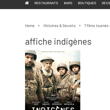
RESTAURANTS
BARS
BOUTIQUES
DÉC
Home
Histoires & Secrets
7 films tournés 
affiche indigènes