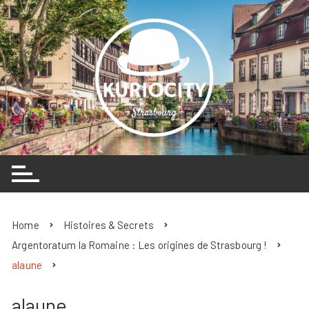
Skip
to
content
Home
Histoires & Secrets
Argentoratum la Romaine : Les origines de Strasbourg !
alaune
alaune