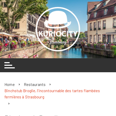
Skip
to
content
Home
Restaurants
Binchstub Broglie, l’incontournable des tartes flambées
fermières à Strasbourg