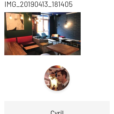
IMG_20190413_181405
Cyril