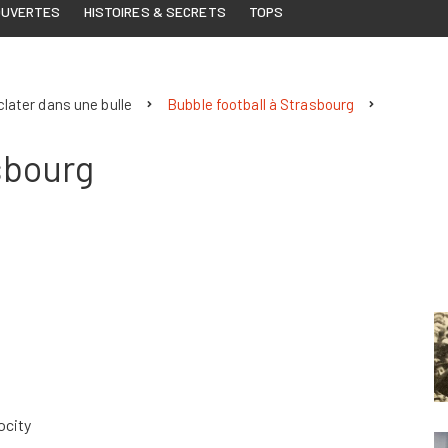
OUVERTES
HISTOIRES & SECRETS
TOPS
éclater dans une bulle
Bubble football à Strasbourg
sbourg
ocity