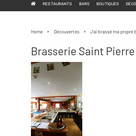
RESTAURANTS
BARS
BOUTIQUES
DÉC
Home
Découvertes
J’ai brassé ma propre b
Brasserie Saint Pierre