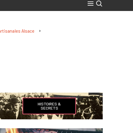
artisanales Alsace
HISTOIRES &
SECRETS