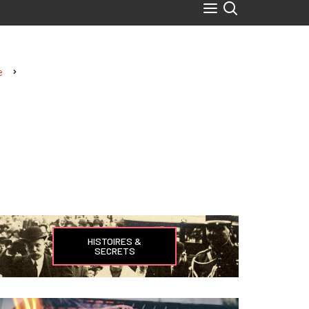
e
HISTOIRES &
SECRETS