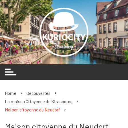
Skip
to
content
Home
Découvertes
La maison Citoyenne de Strasbourg
Maison citoyenne du Neudorf
Maison citoyenne du Neudorf