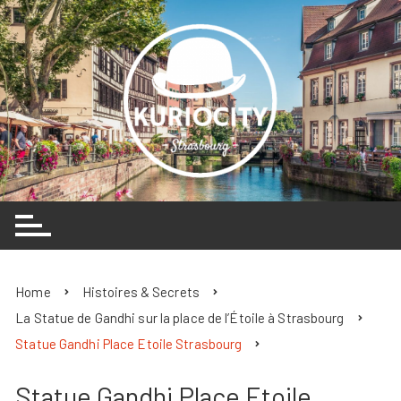
Skip
to
content
Home
Histoires & Secrets
La Statue de Gandhi sur la place de l’Étoile à Strasbourg
Statue Gandhi Place Etoile Strasbourg
Statue Gandhi Place Etoile