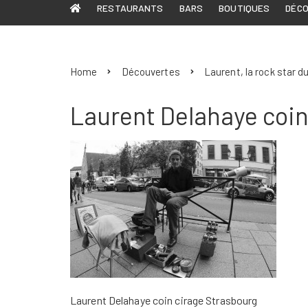
RESTAURANTS
BARS
BOUTIQUES
DÉC
Home
Découvertes
Laurent, la rock star d
Laurent Delahaye coin
Laurent Delahaye coin cirage Strasbourg