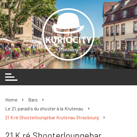
Skip
to
content
Home
Bars
Le 21, paradis du shooter à la Krutenau
21 K.ré Shooterloungebar Krutenau Strasbourg
21 K.ré Shooterloungebar