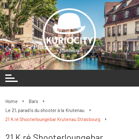
Skip
to
content
Home
Bars
Le 21, paradis du shooter à la Krutenau
21 K.ré Shooterloungebar Krutenau Strasbourg
21 K.ré Shooterloungebar