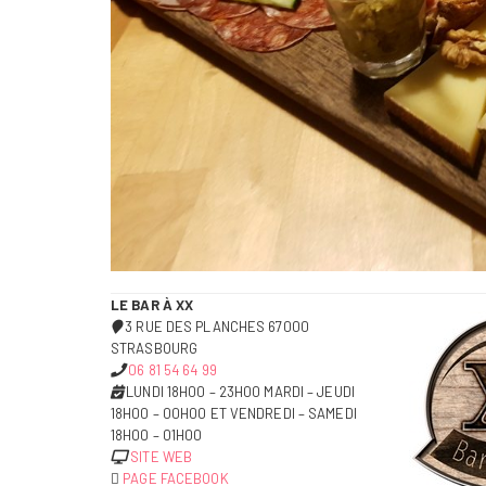
LE BAR À XX
3 RUE DES PLANCHES 67000
STRASBOURG
06 81 54 64 99
LUNDI 18H00 – 23H00 MARDI – JEUDI
18H00 – 00H00 ET VENDREDI – SAMEDI
18H00 – 01H00
SITE WEB
PAGE FACEBOOK