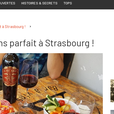
OUVERTES
HISTOIRES & SECRETS
TOPS
it à Strasbourg !
ins parfait à Strasbourg !