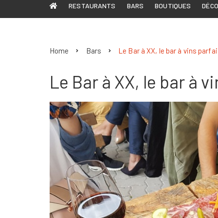
RESTAURANTS
BARS
BOUTIQUES
DÉC
Home
Bars
Le Bar à XX, le bar à vins parfa
Le Bar à XX, le bar à v