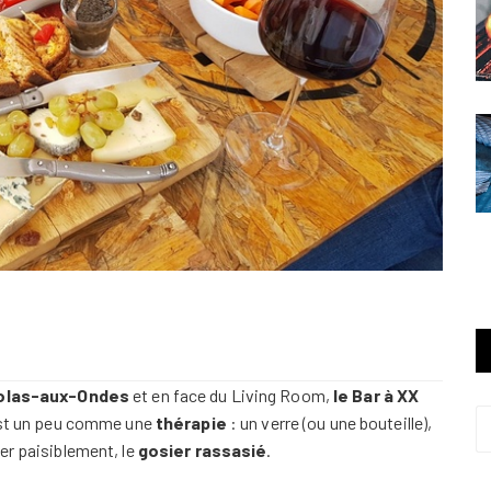
colas-aux-Ondes
et en face du Living Room,
le Bar à XX
’est un peu comme une
thérapie
: un verre (ou une bouteille),
er paisiblement, le
gosier rassasié
.