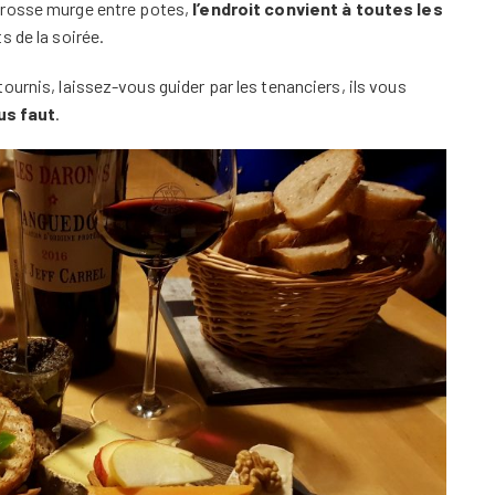
grosse murge entre potes,
l’endroit convient à toutes les
s de la soirée.
ournis, laissez-vous guider par les tenanciers, ils vous
ous faut
.