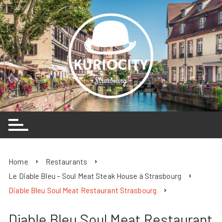
Skip
to
content
Home
Restaurants
Le Diable Bleu – Soul Meat Steak House à Strasbourg
Diable Bleu Soul Meat Restaurant Strasbourg
Diable Bleu Soul Meat Restaurant