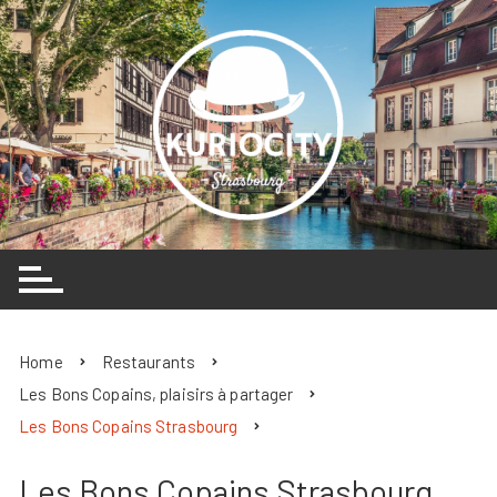
Skip
to
content
Home
Restaurants
Les Bons Copains, plaisirs à partager
Les Bons Copains Strasbourg
Les Bons Copains Strasbourg