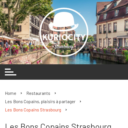
Skip
to
content
Home
Restaurants
Les Bons Copains, plaisirs à partager
Les Bons Copains Strasbourg
Les Bons Copains Strasbourg