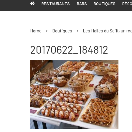
RESTAURANTS
BARS
BOUTIQUES
DÉC
Home
Boutiques
Les Halles du Scilt, un m
20170622_184812