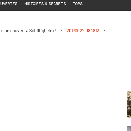
OUVERTES
HISTOIRES & SECRETS
TOPS
arché couvert à Schiltigheim !
20170622_184812