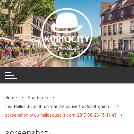
Skip
to
content
Home
Boutiques
Les Halles du Scilt, un marché couvert à Schiltigheim !
screenshot-www.hallesduscilt.com-2017-06-26-13-11-43
screenshot-