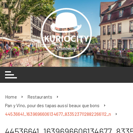
Skip
to
content
Home
Restaurants
Pan y Vino, pour des tapas aussi beaux que bons
44536641_1639696606134677_8335237112882266112_n
44536641_1639696606134677_8335