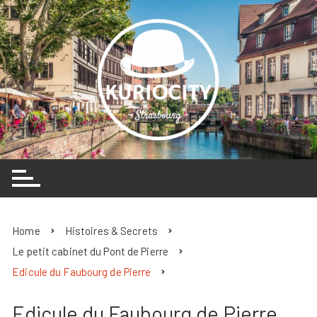
Skip
to
content
Home
Histoires & Secrets
Le petit cabinet du Pont de Pierre
Edicule du Faubourg de Pierre
Edicule du Faubourg de Pierre