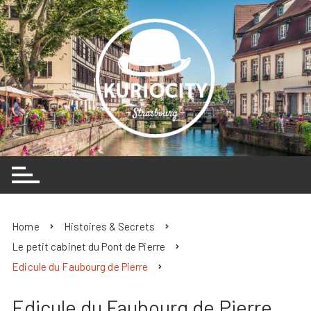
Skip
to
content
Home
Histoires & Secrets
Le petit cabinet du Pont de Pierre
Edicule du Faubourg de Pierre
Edicule du Faubourg de Pierre