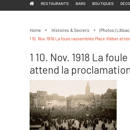
RESTAURANTS
BARS
BOUTIQUES
DÉC
Home
Histoires & Secrets
(Photos) L’Alsac
1 10. Nov. 1918 La foule rassemblée Place Kléber atte
1 10. Nov. 1918 La fou
attend la proclamatio