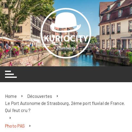
Skip
to
content
Home
Découvertes
Le Port Autonome de Strasbourg, 2ème port fluvial de France.
Qui l’eut cru ?
Photo PAS