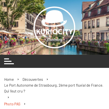
Skip
to
content
Home
Découvertes
Le Port Autonome de Strasbourg, 2ème port fluvial de France.
Qui l’eut cru ?
Photo PAS