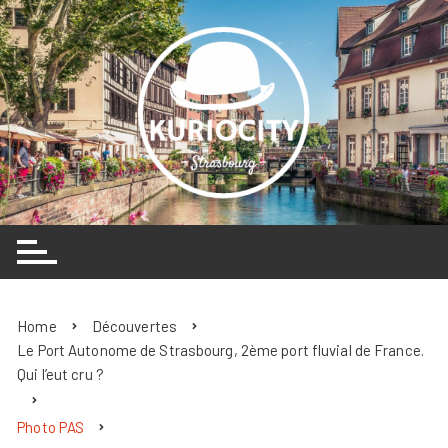
Skip
to
content
Home
Découvertes
Le Port Autonome de Strasbourg, 2ème port fluvial de France.
Qui l’eut cru ?
Photo PAS