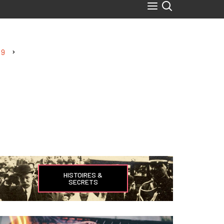
59
HISTOIRES &
SECRETS