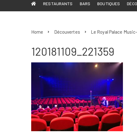
RESTAURANTS
BARS
BOUTIQUES
DÉC
Home
Découvertes
Le Royal Palace Music-H
120181109_221359