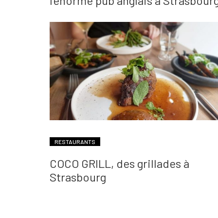
l’énorme pub anglais à Strasbour
RESTAURANTS
COCO GRILL, des grillades à
Strasbourg