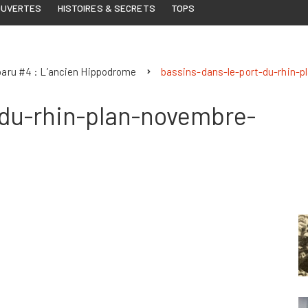
OUVERTES
HISTOIRES & SECRETS
TOPS
paru #4 : L’ancien Hippodrome
bassins-dans-le-port-du-rhin-
-du-rhin-plan-novembre-