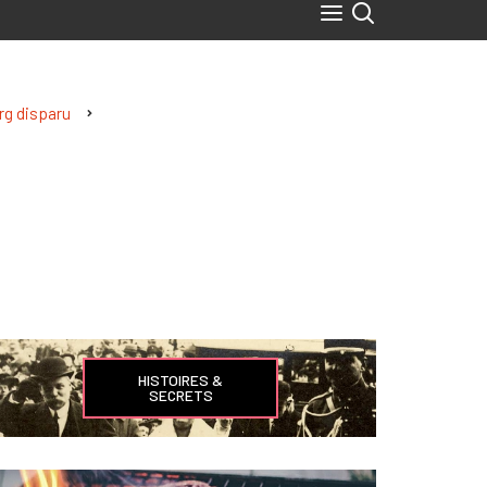
rg disparu
HISTOIRES &
SECRETS