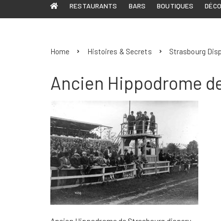
RESTAURANTS
BARS
BOUTIQUES
DÉC
Home
Histoires & Secrets
Strasbourg Dis
Ancien Hippodrome de
Ancien Hippodrome de Strasbourg disparu