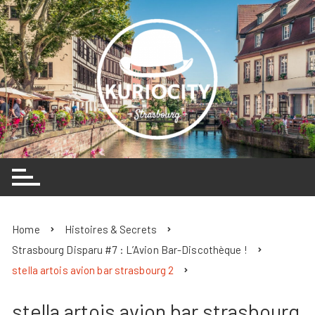
Skip
to
content
Home
Histoires & Secrets
Strasbourg Disparu #7 : L’Avion Bar-Discothèque !
stella artois avion bar strasbourg 2
stella artois avion bar strasbourg