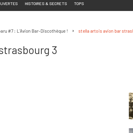
OUVERTES
HISTOIRES & SECRETS
TOPS
aru #7 : L’Avion Bar-Discothèque !
stella artois avion bar stra
 strasbourg 3