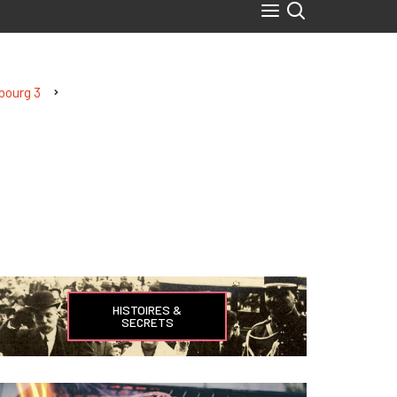
sbourg 3
HISTOIRES &
SECRETS