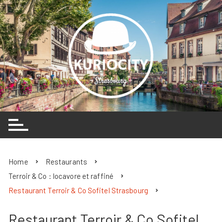
Skip
to
content
Home
Restaurants
Terroir & Co : locavore et raffiné
Restaurant Terroir & Co Sofitel Strasbourg
Restaurant Terroir & Co Sofitel