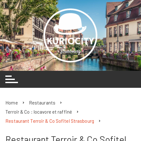
Skip
to
content
Home
Restaurants
Terroir & Co : locavore et raffiné
Restaurant Terroir & Co Sofitel Strasbourg
Restaurant Terroir & Co Sofitel