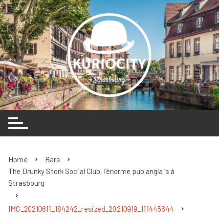
Skip
to
content
Home
Bars
The Drunky Stork Social Club, l’énorme pub anglais à
Strasbourg
IMG_20210611_184242_resized_20210919_111445644