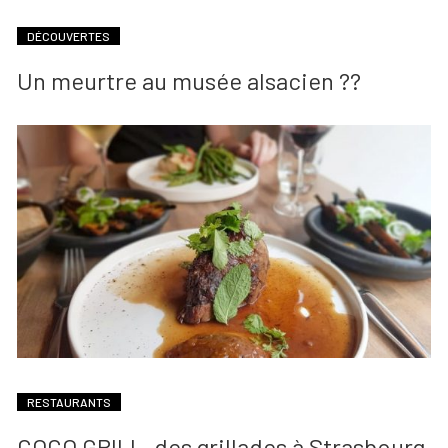
DÉCOUVERTES
Un meurtre au musée alsacien ??
RESTAURANTS
COCO GRILL, des grillades à Strasbourg