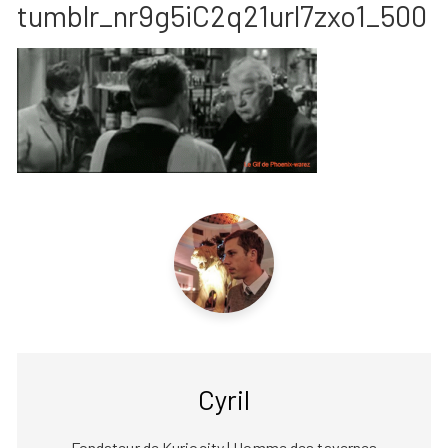
tumblr_nr9g5iC2q21url7zxo1_500
Cyril
Fondateur de Kuriocity | Homme des tavernes