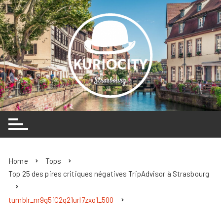
Skip
to
content
Home
Tops
Top 25 des pires critiques négatives TripAdvisor à Strasbourg
tumblr_nr9g5iC2q21url7zxo1_500