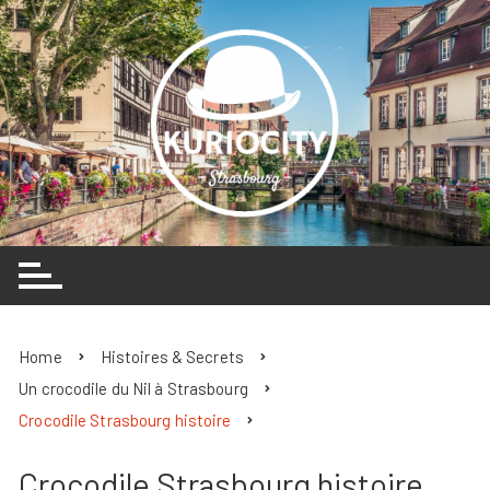
Skip
to
content
Home
Histoires & Secrets
Un crocodile du Nil à Strasbourg
Crocodile Strasbourg histoire
Crocodile Strasbourg histoire