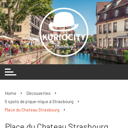
Skip
to
content
Home
Découvertes
5 spots de pique-nique à Strasbourg
Place du Chateau Strasbourg
Place du Chateau Strasbourg