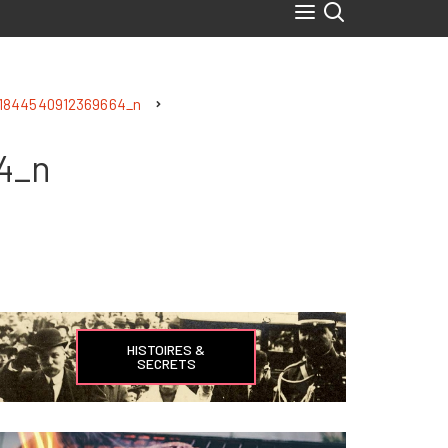
91844540912369664_n
4_n
HISTOIRES &
SECRETS