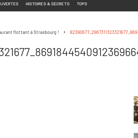
OUVERTES
HISTOIRES & SECRETS
TOPS
urant flottant à Strasbourg !
82390677_2967311323321677_86
321677_869184454091236966