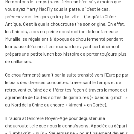
Remontons le temps (sans Delorean bien sûr, à moins que
vous ayez Marty MacFly sous la patte, si c’est le cas,
prévenez moi les gars ça ira plus vite…) jusqu’à la Chine
Antique. C’est là que la choucroute tire son origine. En effet,
les Chinois, alors en pleine construction de leur fameuse
Muraille, se régalaient à l’époque de chou fermenté pendant
leur pause déjeuner. Leur maman leur ayant certainement
préparé une petite lunch box histoire de porter toujours plus
de caillasses.
Ce chou fermenté aurait par la suite transité vers l’Europe par
le biais des diverses conquêtes, traversant le temps et se
retrouvant cuisiné de différentes façon à travers le monde et
agrémenté de toutes sortes de garnitures (« baechu gimchi »
au Nord de la Chine ou encore « kimchi » en Corée).
Il faudra attendre le Moyen-Âge pour déguster une
choucroute telle que nous la connaissons. Appelée au départ
« Gumbskrüt » puis « Sauergrappe » pour finalement devenir